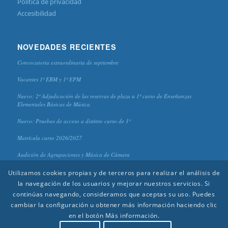
Política de privacidad
Accesibilidad
NOVEDADES RECIENTES
Convocatoria extraordinaria de septiembre
Vacantes 1º EBM y 1º EPM
Nuevo: 2º Adjudicación de las reservas de plaza a 1º curso de Enseñanzas
Elementales Básicas de Música
Nuevo: Pruebas de acceso a distinto curso de 1º
Matrícula curso 2026/2027
Audición de Agrupaciones y Música de Cámara
Utilizamos cookies propias y de terceros para realizar el análisis de
la navegación de los usuarios y mejorar nuestros servicios. Si
continúas navegando, consideramos que aceptas su uso. Puedes
cambiar la configuración u obtener más información haciendo clic
en el botón Más información.
© 2020 CPM "Antonio Lorenzo" - Diseño y edición:
Aída Reinoso
(Piano) |
Alejandro Galindo
(Clarinete) |
Rafael López
(Guitarra)