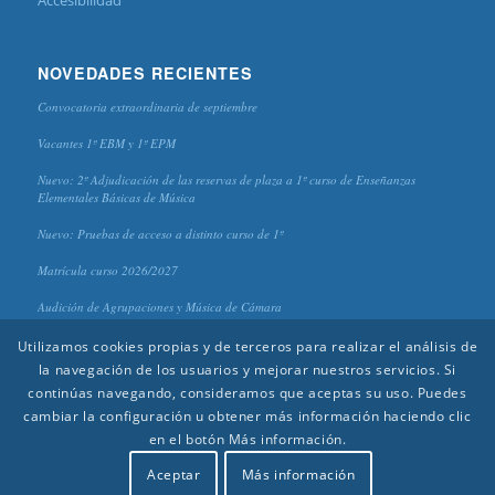
NOVEDADES RECIENTES
Convocatoria extraordinaria de septiembre
Vacantes 1º EBM y 1º EPM
Nuevo: 2º Adjudicación de las reservas de plaza a 1º curso de Enseñanzas
Elementales Básicas de Música
Nuevo: Pruebas de acceso a distinto curso de 1º
Matrícula curso 2026/2027
Audición de Agrupaciones y Música de Cámara
Utilizamos cookies propias y de terceros para realizar el análisis de
la navegación de los usuarios y mejorar nuestros servicios. Si
continúas navegando, consideramos que aceptas su uso. Puedes
cambiar la configuración u obtener más información haciendo clic
en el botón Más información.
© 2020 CPM "Antonio Lorenzo" - Diseño y edición:
Aída Reinoso
(Piano) |
Alejandro Galindo
(Clarinete) |
Rafael López
(Guitarra)
Aceptar
Más información