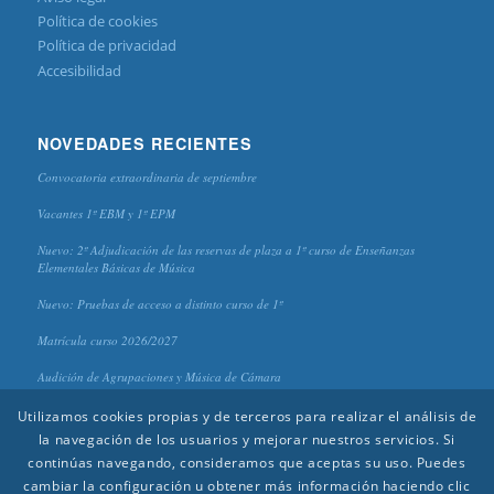
Política de cookies
Política de privacidad
Accesibilidad
NOVEDADES RECIENTES
Convocatoria extraordinaria de septiembre
Vacantes 1º EBM y 1º EPM
Nuevo: 2º Adjudicación de las reservas de plaza a 1º curso de Enseñanzas
Elementales Básicas de Música
Nuevo: Pruebas de acceso a distinto curso de 1º
Matrícula curso 2026/2027
Audición de Agrupaciones y Música de Cámara
Utilizamos cookies propias y de terceros para realizar el análisis de
la navegación de los usuarios y mejorar nuestros servicios. Si
continúas navegando, consideramos que aceptas su uso. Puedes
cambiar la configuración u obtener más información haciendo clic