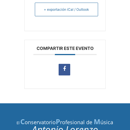
+ exportación iCal / Outlook
COMPARTIR ESTE EVENTO
C
P
M
onservatorio
rofesional de
úsica
El
Antonio Lorenzo