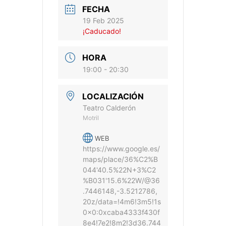
FECHA
19 Feb 2025
¡Caducado!
HORA
19:00 - 20:30
LOCALIZACIÓN
Teatro Calderón
Motril
WEB
https://www.google.es/
maps/place/36%C2%B
044'40.5%22N+3%C2
%B031'15.6%22W/@36
.7446148,-3.5212786,
20z/data=!4m6!3m5!1s
0x0:0xcaba4333f430f
8e4!7e2!8m2!3d36.744