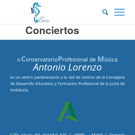
Conciertos
C
P
M
onservatorio
rofesional de
úsica
El
Antonio Lorenzo
es un centro perteneciente a la red de centros de la Consejería
de Desarrollo Educativo y Formación Profesional de la Junta de
Andalucía.
Calle Aguas del Hospital S/N | 18600 – Motril | Granada