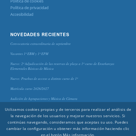
Política de cookies
Política de privacidad
Accesibilidad
NOVEDADES RECIENTES
Convocatoria extraordinaria de septiembre
Vacantes 1º EBM y 1º EPM
Nuevo: 2º Adjudicación de las reservas de plaza a 1º curso de Enseñanzas
Elementales Básicas de Música
Nuevo: Pruebas de acceso a distinto curso de 1º
Matrícula curso 2026/2027
Audición de Agrupaciones y Música de Cámara
Utilizamos cookies propias y de terceros para realizar el análisis de
la navegación de los usuarios y mejorar nuestros servicios. Si
continúas navegando, consideramos que aceptas su uso. Puedes
cambiar la configuración u obtener más información haciendo clic
en el botón Más información.
© 2020 CPM "Antonio Lorenzo" - Diseño y edición:
Aída Reinoso
(Piano) |