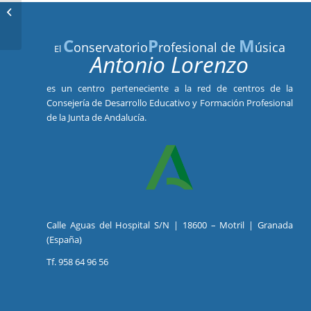
19:00 h – Audición de Piano 3º
Enseñanzas Profesionales
C
P
M
onservatorio
rofesional de
úsica
El
Antonio Lorenzo
es un centro perteneciente a la red de centros de la
Consejería de Desarrollo Educativo y Formación Profesional
de la Junta de Andalucía.
Calle Aguas del Hospital S/N | 18600 – Motril | Granada
(España)
Tf. 958 64 96 56