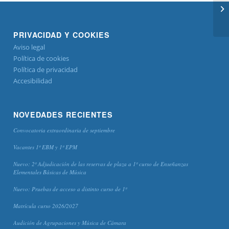
17
PRIVACIDAD Y COOKIES
Aviso legal
Política de cookies
Política de privacidad
Accesibilidad
NOVEDADES RECIENTES
Convocatoria extraordinaria de septiembre
Vacantes 1º EBM y 1º EPM
Nuevo: 2º Adjudicación de las reservas de plaza a 1º curso de Enseñanzas
Elementales Básicas de Música
Nuevo: Pruebas de acceso a distinto curso de 1º
Matrícula curso 2026/2027
Audición de Agrupaciones y Música de Cámara