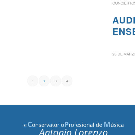
CONCIERTOS
AUD
ENS
26 DE MARZ
1
2
3
4
C
P
M
onservatorio
rofesional de
úsica
El
Antonio Lorenzo