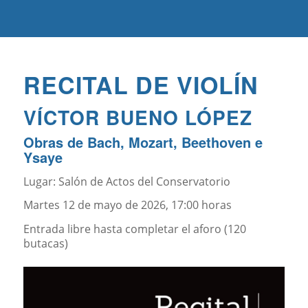
RECITAL DE VIOLÍN
VÍCTOR BUENO LÓPEZ
Obras de Bach, Mozart, Beethoven e
Ysaye
Lugar: Salón de Actos del Conservatorio
Martes 12 de mayo de 2026, 17:00 horas
Entrada libre hasta completar el aforo (120
butacas)