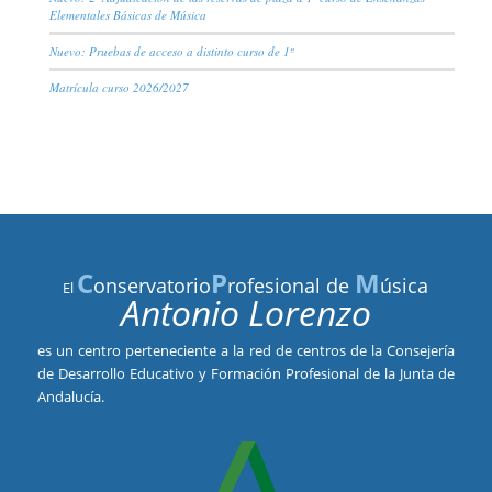
Elementales Básicas de Música
Nuevo: Pruebas de acceso a distinto curso de 1º
Matrícula curso 2026/2027
C
P
M
onservatorio
rofesional de
úsica
El
Antonio Lorenzo
es un centro perteneciente a la red de centros de la Consejería
de Desarrollo Educativo y Formación Profesional de la Junta de
Andalucía.