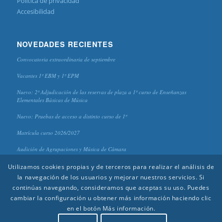
Política de privacidad
Accesibilidad
NOVEDADES RECIENTES
Convocatoria extraordinaria de septiembre
Vacantes 1º EBM y 1º EPM
Nuevo: 2º Adjudicación de las reservas de plaza a 1º curso de Enseñanzas
Elementales Básicas de Música
Nuevo: Pruebas de acceso a distinto curso de 1º
Matrícula curso 2026/2027
Audición de Agrupaciones y Música de Cámara
Utilizamos cookies propias y de terceros para realizar el análisis de
la navegación de los usuarios y mejorar nuestros servicios. Si
continúas navegando, consideramos que aceptas su uso. Puedes
cambiar la configuración u obtener más información haciendo clic
en el botón Más información.
© 2020 CPM "Antonio Lorenzo" - Diseño y edición:
Aída Reinoso
(Piano) |
Alejandro Galindo
(Clarinete) |
Rafael López
(Guitarra)