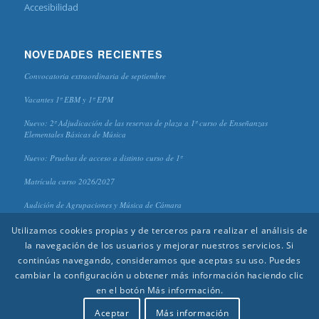
Accesibilidad
NOVEDADES RECIENTES
Convocatoria extraordinaria de septiembre
Vacantes 1º EBM y 1º EPM
Nuevo: 2º Adjudicación de las reservas de plaza a 1º curso de Enseñanzas
Elementales Básicas de Música
Nuevo: Pruebas de acceso a distinto curso de 1º
Matrícula curso 2026/2027
Audición de Agrupaciones y Música de Cámara
Utilizamos cookies propias y de terceros para realizar el análisis de
la navegación de los usuarios y mejorar nuestros servicios. Si
continúas navegando, consideramos que aceptas su uso. Puedes
cambiar la configuración u obtener más información haciendo clic
en el botón Más información.
© 2020 CPM "Antonio Lorenzo" - Diseño y edición:
Aída Reinoso
(Piano) |
Alejandro Galindo
(Clarinete) |
Rafael López
(Guitarra)
Aceptar
Más información