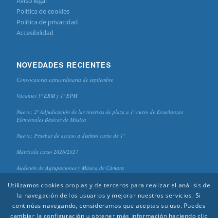
Aviso legal
Política de cookies
Política de privacidad
Accesibilidad
NOVEDADES RECIENTES
Convocatoria extraordinaria de septiembre
Vacantes 1º EBM y 1º EPM
Nuevo: 2º Adjudicación de las reservas de plaza a 1º curso de Enseñanzas
Elementales Básicas de Música
Nuevo: Pruebas de acceso a distinto curso de 1º
Matrícula curso 2026/2027
Audición de Agrupaciones y Música de Cámara
Utilizamos cookies propias y de terceros para realizar el análisis de
la navegación de los usuarios y mejorar nuestros servicios. Si
continúas navegando, consideramos que aceptas su uso. Puedes
cambiar la configuración u obtener más información haciendo clic