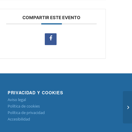
COMPARTIR ESTE EVENTO
PRIVACIDAD Y COOKIES
Aviso legal
Política de cookies
AJ
Política de privacidad
Accesibilidad