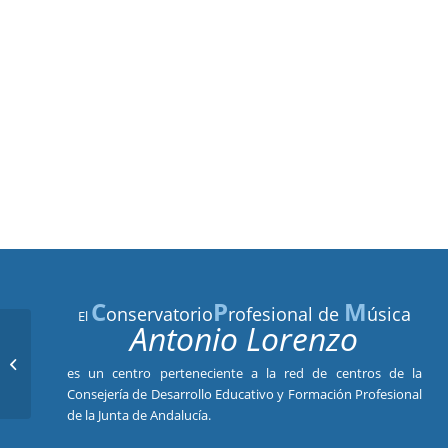
C
P
M
onservatorio
rofesional de
úsica
El
Antonio Lorenzo
TALLER DE LUTHERÍA. SALÓN DE
es un centro perteneciente a la red de centros de la
ACTOS
Consejería de Desarrollo Educativo y Formación Profesional
de la Junta de Andalucía.