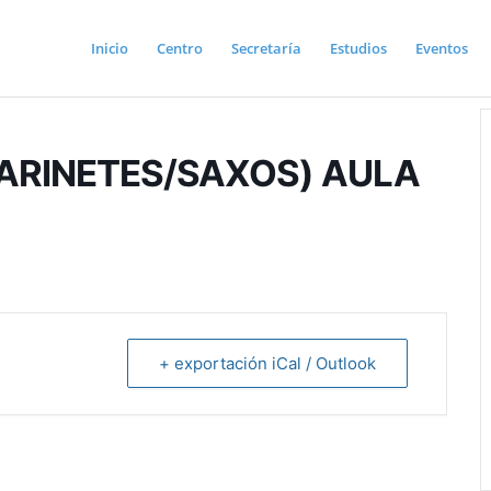
Inicio
Centro
Secretaría
Estudios
Eventos
LARINETES/SAXOS) AULA
+ exportación iCal / Outlook