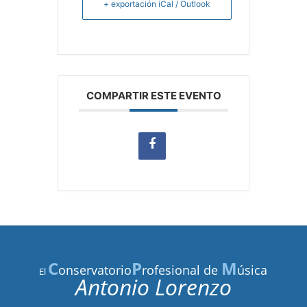
+ exportación iCal / Outlook
COMPARTIR ESTE EVENTO
C
P
M
onservatorio
rofesional de
úsica
El
Antonio Lorenzo