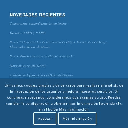
NOVEDADES RECIENTES
Convocatoria extraordinaria de septiembre
Vacantes 1º EBM y 1º EPM
Nuevo: 2º Adjudicación de las reservas de plaza a 1º curso de Enseñanzas
Elementales Básicas de Música
Nuevo: Pruebas de acceso a distinto curso de 1º
Matrícula curso 2026/2027
Audición de Agrupaciones y Música de Cámara
Utilizamos cookies propias y de terceros para realizar el análisis de
la navegación de los usuarios y mejorar nuestros servicios. Si
continúas navegando, consideramos que aceptas su uso. Puedes
cambiar la configuración u obtener más información haciendo clic
en el botón Más información.
© 2020 CPM "Antonio Lorenzo" - Diseño y edición:
Aída Reinoso
(Piano) |
Alejandro Galindo
(Clarinete) |
Rafael López
(Guitarra)
Aceptar
Más información